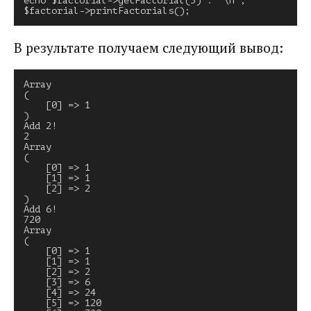
echo $factorial->getFactorial(3) . "\n";
$factorial->printFactorials();
В результате получаем следующий вывод:
Array

(

    [0] => 1

)

Add 2!

2

Array

(

    [0] => 1

    [1] => 1

    [2] => 2

)

Add 6!

720

Array

(

    [0] => 1

    [1] => 1

    [2] => 2

    [3] => 6

    [4] => 24

    [5] => 120
