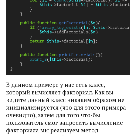
for
(
$i
=
count
(
$this
->
factorial
);
$i
<=
$n
$this
->
factorial
[
$i
]
=
$this
->
factorial
}
}
public
function
getFactorial
(
$n
){
if
(
!
array_key_exists
(
$n
,
$this
->
factorial
)
$this
->
addFactorials
(
$n
);
}
return
$this
->
factorial
[
$n
];
}
public
function
printFactorials
(){
print_r
(
$this
->
factorial
);
}
}
В данном примере у нас есть класс,
который вычисляет факториал. Как вы
видите данный класс никаким образом не
инициализируется (что для этого примера
очевидно), затем для того что-бы
пользователь смог запросить вычисление
факториала мы реализуем метод