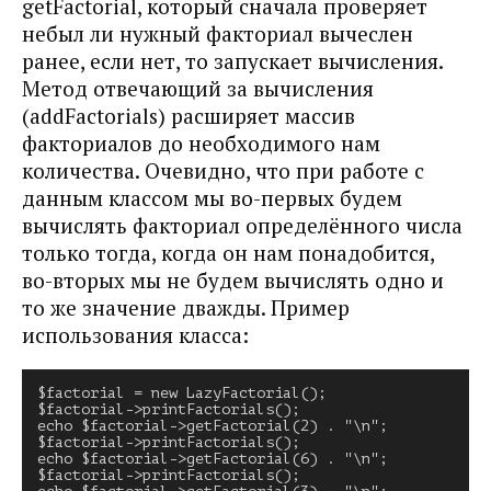
getFactorial, который сначала проверяет
небыл ли нужный факториал вычеслен
ранее, если нет, то запускает вычисления.
Метод отвечающий за вычисления
(addFactorials) расширяет массив
факториалов до необходимого нам
количества. Очевидно, что при работе с
данным классом мы во-первых будем
вычислять факториал определённого числа
только тогда, когда он нам понадобится,
во-вторых мы не будем вычислять одно и
то же значение дважды. Пример
использования класса:
$factorial = new LazyFactorial();
$factorial->printFactorials();
echo $factorial->getFactorial(2) . "\n";
$factorial->printFactorials();
echo $factorial->getFactorial(6) . "\n";
$factorial->printFactorials();