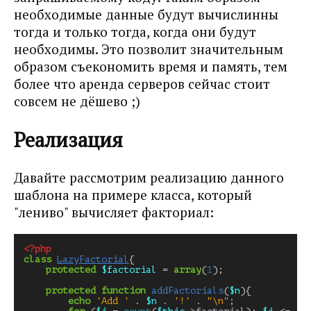
необходимые данные будут вычислинны
тогда и только тогда, когда они будут
необходимы. Это позволит значительным
образом съекономить время и память, тем
более что аренда серверов сейчас стоит
совсем не дёшево ;)
Реализация
Давайте рассмотрим реализацию данного
шаблона на примере класса, который
"лениво" вычисляет факториал:
<?php
class
LazyFactorial
{
protected
$factorial
=
array
(
1
);
protected
function
addFactorials
(
$n
){
echo
'Add '
.
$n
.
'!'
.
"
\n
"
;