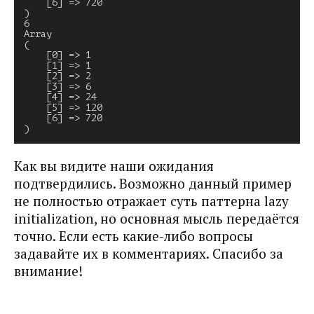
    [6] => 720

)

6

Array

(

    [0] => 1

    [1] => 1

    [2] => 2

    [3] => 6

    [4] => 24

    [5] => 120

    [6] => 720

Как вы видите наши ожидания
подтвердились. Возможно данный пример
не полностью отражает суть паттерна lazy
initialization, но основная мысль передаётся
точно. Если есть какие-либо вопросы
задавайте их в комментариях. Спасибо за
внимание!