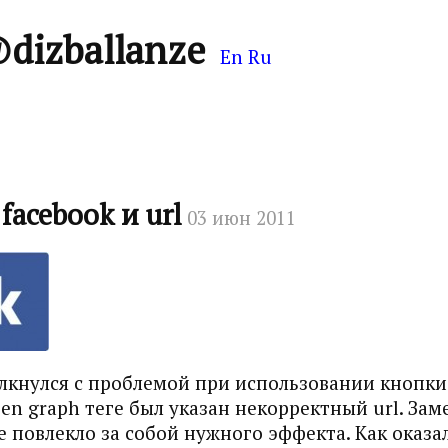
@dizballanze
En
Ru
facebook и url
03 июн 2011
лкнулся с проблемой при использовании кнопки l
open graph теге был указан некорректный url. З
не повлекло за собой нужного эффекта. Как оказал